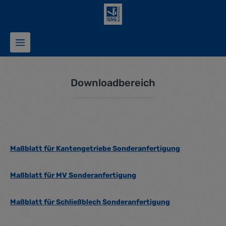
alt springen
Downloadbereich
Maßblatt für Kantengetriebe Sonderanfertigung
Maßblatt für MV Sonderanfertigung
Maßblatt für Schließblech Sonderanfertigung